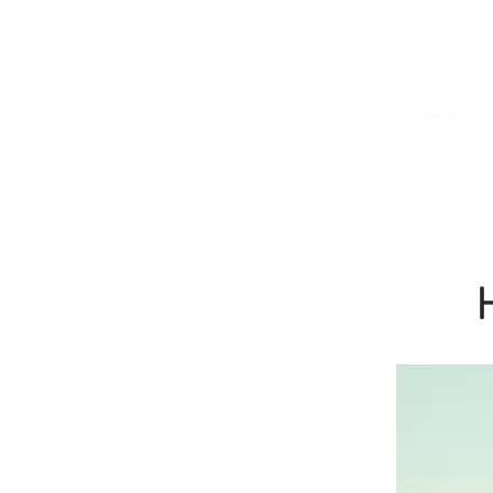
Chil-hué
H