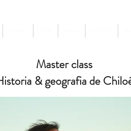
Dropdown
YOGA
Services
CONTACT
Boo
Master class
istoria & geografia de Chil