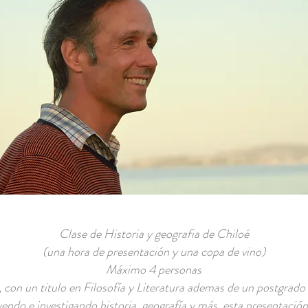
Clase de Historia y geografia de Chiloé
(una hora de presentación y una copa de vino)
Máximo 4 personas
 con un titulo en Filosofía y Literatura ademas de un postgrad
endo e investigando historia, geografía y más, esta presentaci