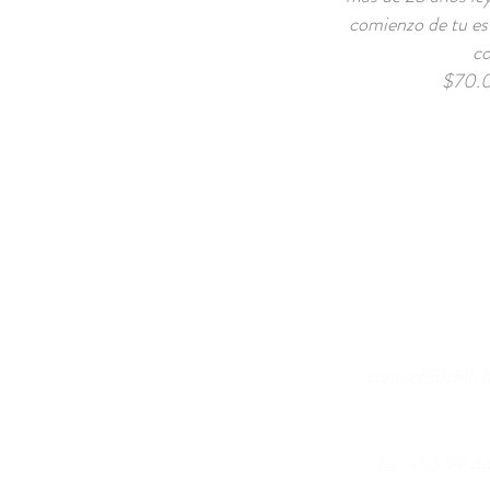
comienzo de tu es
co
$70.0
Write to u
contact@chil-
Tel: +56 99 44