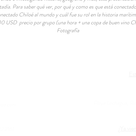
tadía. Para saber qué ver, por qué y como es que está conectad
nectado Chiloé al mundo y cuál fue su rol en la historia maríti
0 USD precio por grupo (una hora + una copa de buen vino Ch
Fotografía
s
Es
Playa Lechagua, Rur
hue.com
¿Ya vie
2 2161