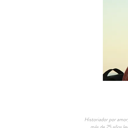
Historiador por amor,
más de 25 años ley