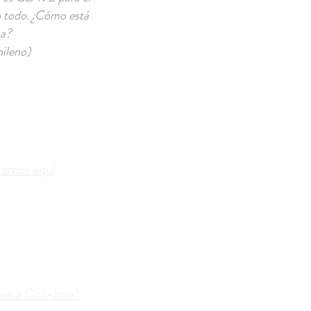
o todo. ¿Cómo está
ma?
ileno)
tamos aquí
al, Ancud, Isla de Chiloé, Chile
nes a Chil-hue?