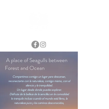
A place of Seagulls between
Forest and Ocean
Compartimos contigo un lugar para descansar,
reconectarte con la naturaleza, contigo mismo, con el
silencio y la tranquilidad.
Un lugar desde donde puedes explorar.
Disfrute de la belleza de la sencillez en la comodidad
lo tranquilo incluso cuando el mundo está lleno, la
naturaleza pura y los caminos desconocidos,