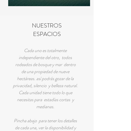
NUESTROS
ESPACIOS
Cada uno es totalmente
independiente del otro, todos
rodeados de bosque y mar dentro
de una propiedad de nueve
hectáreas. así podrás gozar de la
privacidad, silencio y belleza natural.
Cada unidad tiene todo lo que
necesitas para estadías cortas y
medianas.
Pincha abajo para tener los detalles
de cada una, ver la disponibilidad y