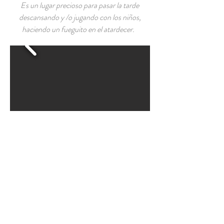
Es un lugar precioso para pasar la tarde
descansando y /o jugando con los niños,
haciendo un fueguito en el atardecer.
Caminatas en el bosque