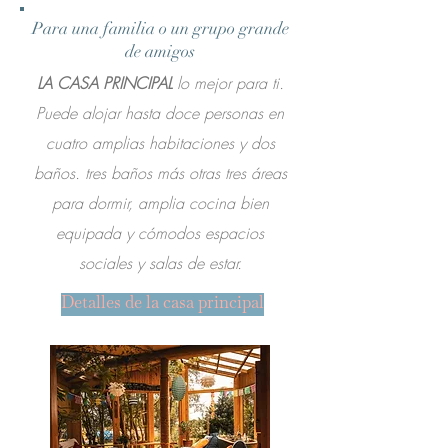
Para una familia o un grupo grande
de amigos
LA CASA PRINCIPAL
lo mejor para ti.
Puede alojar hasta doce personas en
cuatro amplias habitaciones y dos
baños. tres baños más otras tres áreas
para dormir, amplia cocina bien
equipada y cómodos espacios
sociales y salas de estar.
Detalles de la casa principal